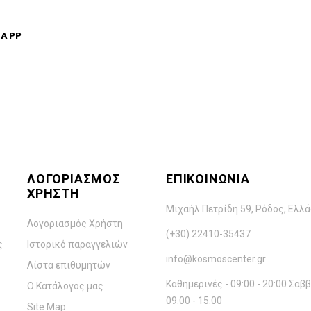
Α PP
ΛΟΓΟΡΙΑΣΜΌΣ
ΕΠΙΚΟΙΝΩΝΊΑ
ΧΡΉΣΤΗ
Μιχαήλ Πετρίδη 59, Ρόδος, Ελλ
Λογοριασμός Χρήστη
(+30) 22410-35437
ς
Ιστορικό παραγγελιών
info@kosmoscenter.gr
Λίστα επιθυμητών
Καθημερινές - 09:00 - 20:00 Σαββ
Ο Κατάλογος μας
09:00 - 15:00
Site Map