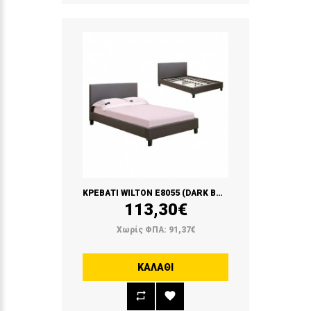
ΚΡΕΒΑΤΙ WILTON Ε8055 (DARK BROWN)
113,30€
Χωρίς ΦΠΑ: 91,37€
ΚΑΛΆΘΙ